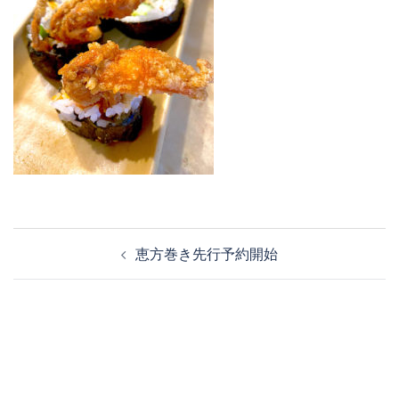
投
恵方巻き先行予約開始
稿
ナ
ビ
ゲ
ー
シ