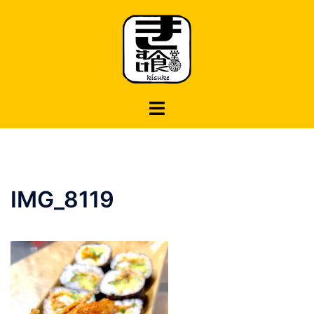
コ
ン
テ
ン
ツ
へ
ス
キ
ッ
プ
IMG_8119