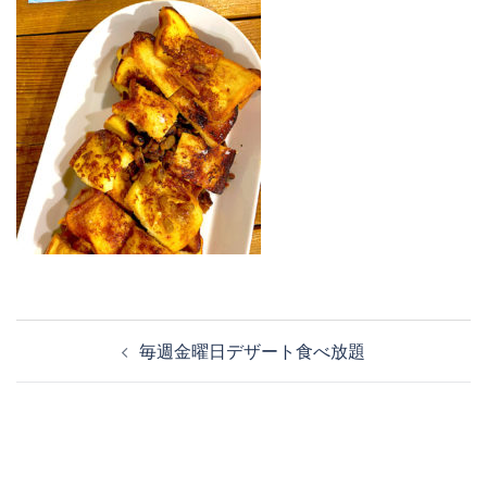
投
毎週金曜日デザート食べ放題
稿
ナ
ビ
ゲ
ー