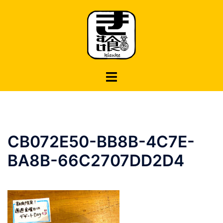
コ
ン
テ
ン
ツ
へ
ス
キ
ッ
プ
CB072E50-BB8B-4C7E-
BA8B-66C2707DD2D4