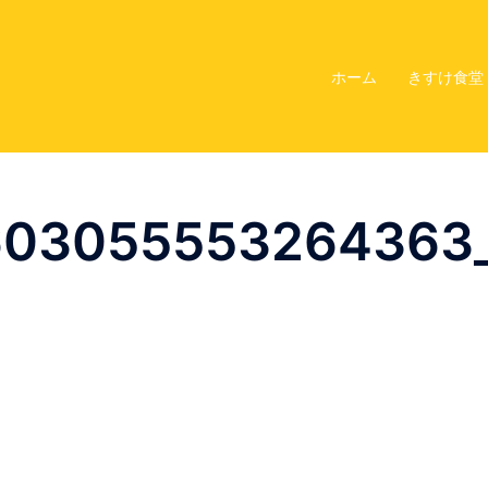
ホーム
きすけ食堂
603055553264363_