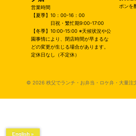
シ
ポンを
営業時間
ョ
【夏季】10：00-16：00
日祝・繁忙期9:00-17:00
ン
【冬季】10:00-15:00 ※天候状況や公
園事情により、閉店時間が早まるな
どの変更が生じる場合があります。
定休日なし（不定休）
© 2026 秩父でランチ・お弁当・ロケ弁・大量注文 きすけ食
English »