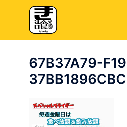
コ
ン
テ
ン
ツ
へ
ス
キ
67B37A79-F1
ッ
プ
37BB1896CBC