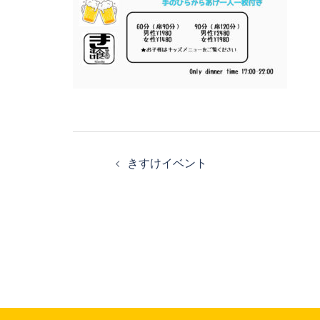
投
きすけイベント
稿
ナ
ビ
ゲ