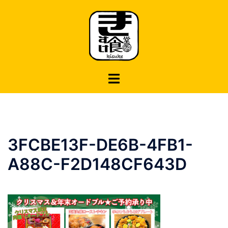
コ
ン
テ
ン
ツ
へ
ス
キ
ッ
プ
3FCBE13F-DE6B-4FB1-
A88C-F2D148CF643D