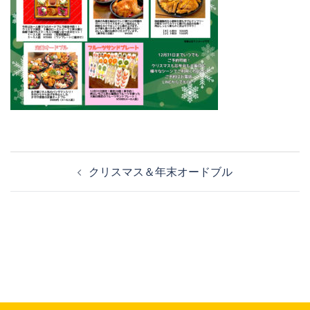
投
クリスマス＆年末オードブル
稿
ナ
ビ
ゲ
ー
シ
ョ