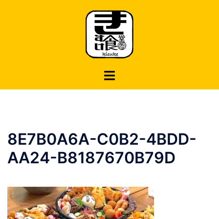
コ
ン
テ
ン
ツ
へ
ス
キ
ッ
プ
8E7B0A6A-C0B2-4BDD-
AA24-B8187670B79D