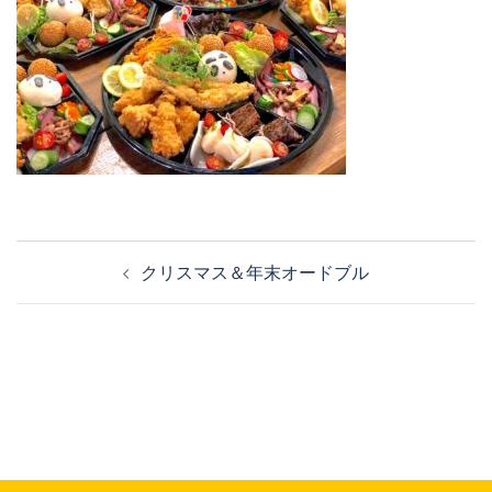
投
クリスマス＆年末オードブル
稿
ナ
ビ
ゲ
ー
シ
ョ