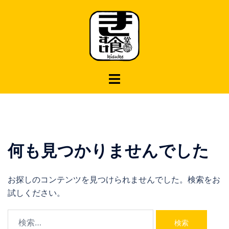
コ
ン
テ
ン
ツ
へ
ス
キ
ッ
プ
何も見つかりませんでした
お探しのコンテンツを見つけられませんでした。検索をお
試しください。
検