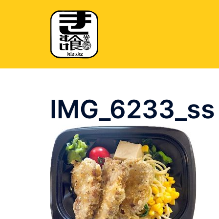
コ
ン
テ
ン
ツ
へ
ス
キ
IMG_6233_ss
ッ
プ