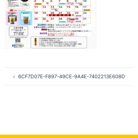
投
6CF7D07E-F897-49CE-9A4E-7402213E608D
稿
ナ
ビ
ゲ
ー
シ
ョ