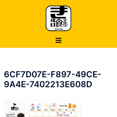
コ
ン
テ
ン
ツ
へ
ス
キ
ッ
プ
6CF7D07E-F897-49CE-
9A4E-7402213E608D