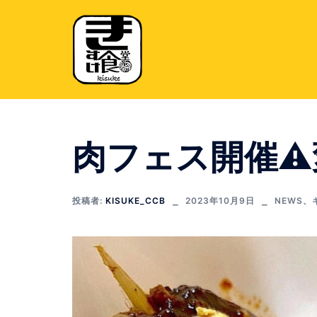
コ
ン
テ
ン
ツ
へ
ス
キ
肉フェス開催⚠
ッ
プ
投稿者:
KISUKE_CCB
2023年10月9日
NEWS
、