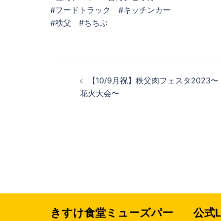
#フードトラック #キッチンカー
#秩父 #ちちぶ
投
【10/9月祝】秩父肉フェスタ2023〜
稿
花火大会〜
ナ
ビ
ゲ
ー
シ
きすけ食堂ミューズパー
公式L