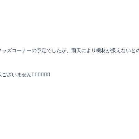
キッズコーナーの予定でしたが、雨天により機材が扱えないと
‍♀️🙇‍♀️🙇‍♀️