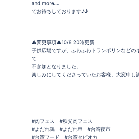
and more….
でお待ちしております♪♪
⚠️変更事項⚠️10/8 20時更新
子供広場ですが、ふわふわトランポリンなどの
で
不参加となりました。
楽しみにしてくださっていたお客様、大変申し訳ございません
#肉フェス #秩父肉フェス
#よだれ鶏 #よだれ串 #台湾夜市
#台湾フード #台湾タピオカ