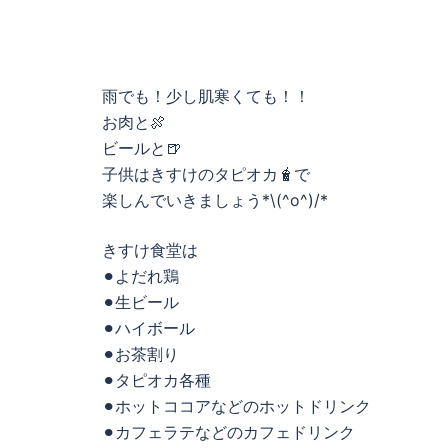
雨でも！少し肌寒くても！！
お肉と🍖
ビールと🍺
子供はきすけのタピオカ🧋で
楽しんでいきましょう*\(^o^)/*
きすけ食堂は
⚫︎よだれ鶏
⚫︎生ビール
⚫︎ハイボール
⚫︎お茶割り
⚫︎タピオカ各種
⚫︎ホットココアなどのホットドリンク
⚫︎カフェラテなどのカフェドリンク