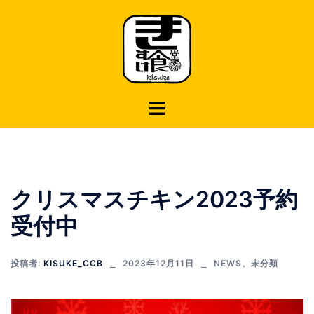
コ
ン
テ
ン
ツ
へ
ス
キ
ッ
プ
クリスマスチキン2023予約
受付中
投稿者:
KISUKE_CCB
2023年12月11日
NEWS
、
未分類