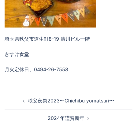
埼玉県秩父市道生町8-19 清川ビル一階
きすけ食堂
月火定休日、0494-26-7558
投
秩父夜祭2023〜Chichibu yomatsuri〜
稿
ナ
2024年謹賀新年
ビ
ゲ