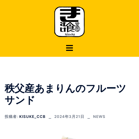
コ
ン
テ
ン
ツ
へ
ス
キ
ッ
プ
秩父産あまりんのフルーツ
サンド
投稿者:
KISUKE_CCB
2024年3月21日
NEWS