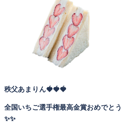
秩父あまりん🍓🍓🍓
全国いちご選手権
最高金賞おめでとう
✨✨