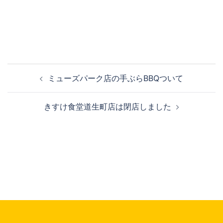
投
ミューズパーク店の手ぶらBBQついて
稿
ナ
きすけ食堂道生町店は閉店しました
ビ
ゲ
ー
シ
ョ
ン