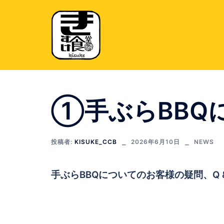
コ
ン
テ
ン
ツ
へ
ス
キ
①手ぶらBBQに
ッ
プ
投稿者:
KISUKE_CCB
2026年6月10日
NEWS
手ぶらBBQについてのお客様の疑問、Q &