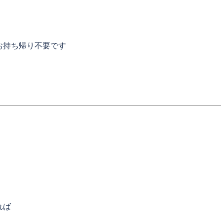
お持ち帰り不要です
。
れば