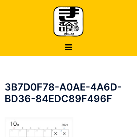
コ
ン
テ
ン
ツ
へ
ス
キ
ッ
プ
3B7D0F78-A0AE-4A6D-
BD36-84EDC89F496F