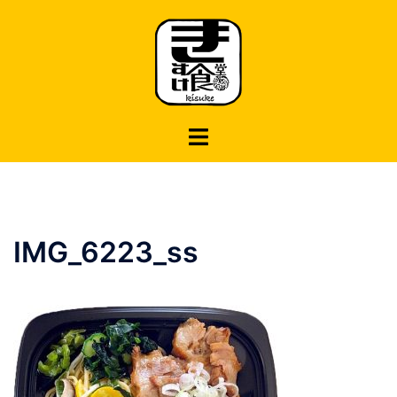
コ
ン
テ
ン
ツ
へ
ス
キ
ッ
プ
IMG_6223_ss