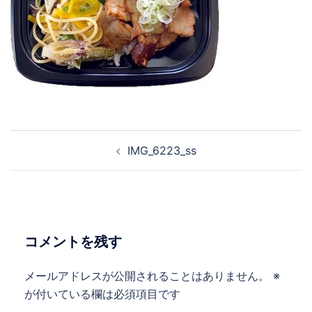
投
IMG_6223_ss
稿
ナ
ビ
ゲ
ー
コメントを残す
シ
ョ
メールアドレスが公開されることはありません。
※
ン
が付いている欄は必須項目です