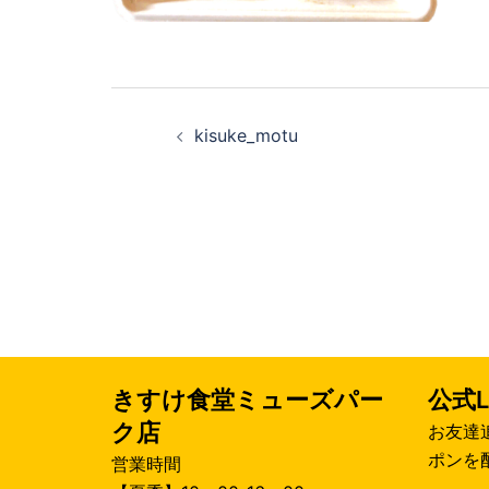
投
kisuke_motu
稿
ナ
ビ
ゲ
ー
きすけ食堂ミューズパー
公式L
シ
ク店
お友達
ポンを
営業時間