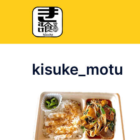
コ
ン
テ
ン
ツ
へ
ス
キ
kisuke_motu
ッ
プ