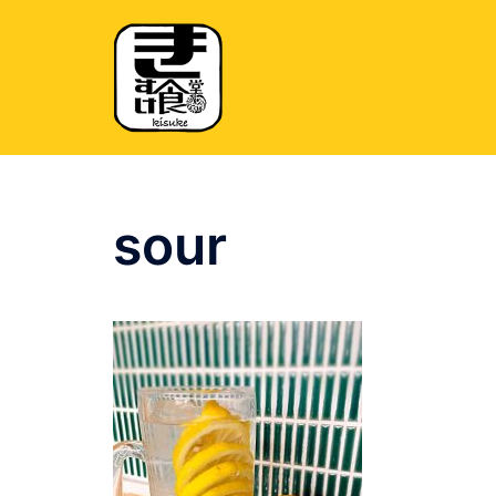
コ
ン
テ
ン
ツ
へ
ス
キ
sour
ッ
プ