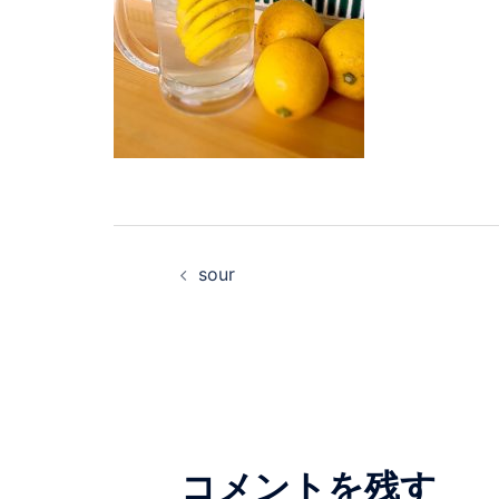
投
sour
稿
ナ
ビ
ゲ
コメントを残す