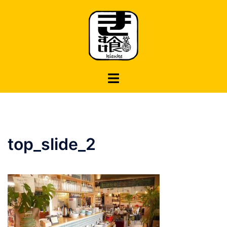
コ
ン
テ
ン
ツ
へ
ス
キ
ッ
プ
top_slide_2