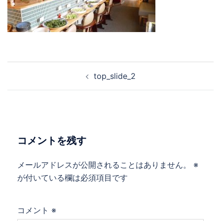
投
top_slide_2
稿
ナ
ビ
ゲ
ー
コメントを残す
シ
ョ
メールアドレスが公開されることはありません。
※
ン
が付いている欄は必須項目です
コメント
※